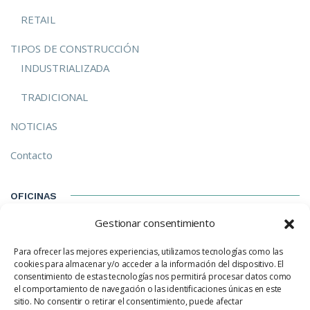
RETAIL
TIPOS DE CONSTRUCCIÓN
INDUSTRIALIZADA
TRADICIONAL
NOTICIAS
Contacto
OFICINAS
Gestionar consentimiento
C/ Izarra, 8-E Madrid (28023) Madrid
Para ofrecer las mejores experiencias, utilizamos tecnologías como las
hola@ecotechhouse.com
cookies para almacenar y/o acceder a la información del dispositivo. El
consentimiento de estas tecnologías nos permitirá procesar datos como
(+34) 91 702 05 88
el comportamiento de navegación o las identificaciones únicas en este
sitio. No consentir o retirar el consentimiento, puede afectar