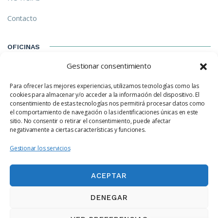
Contacto
OFICINAS
Gestionar consentimiento
C/ Izarra, 8-E Madrid (28023) Madrid
Para ofrecer las mejores experiencias, utilizamos tecnologías como las
hola@ecotechhouse.com
cookies para almacenar y/o acceder a la información del dispositivo. El
consentimiento de estas tecnologías nos permitirá procesar datos como
(+34) 91 702 05 88
el comportamiento de navegación o las identificaciones únicas en este
sitio. No consentir o retirar el consentimiento, puede afectar
negativamente a ciertas características y funciones.
NEWSLETTER
Gestionar los servicios
ACEPTAR
DENEGAR