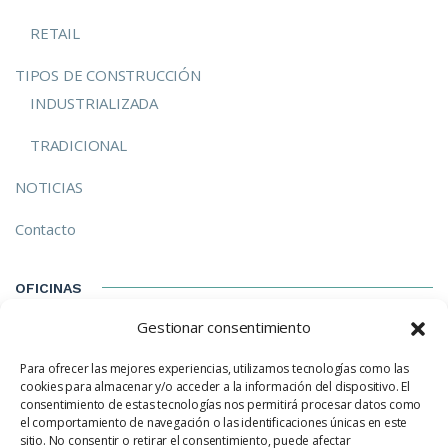
RETAIL
TIPOS DE CONSTRUCCIÓN
INDUSTRIALIZADA
TRADICIONAL
NOTICIAS
Contacto
OFICINAS
Gestionar consentimiento
C/ Izarra, 8-E Madrid (28023) Madrid
Para ofrecer las mejores experiencias, utilizamos tecnologías como las
hola@ecotechhouse.com
cookies para almacenar y/o acceder a la información del dispositivo. El
consentimiento de estas tecnologías nos permitirá procesar datos como
(+34) 91 702 05 88
el comportamiento de navegación o las identificaciones únicas en este
sitio. No consentir o retirar el consentimiento, puede afectar