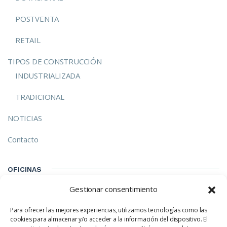
POSTVENTA
RETAIL
TIPOS DE CONSTRUCCIÓN
INDUSTRIALIZADA
TRADICIONAL
NOTICIAS
Contacto
OFICINAS
Gestionar consentimiento
C/ Izarra, 8-E Madrid (28023) Madrid
Para ofrecer las mejores experiencias, utilizamos tecnologías como las
hola@ecotechhouse.com
cookies para almacenar y/o acceder a la información del dispositivo. El