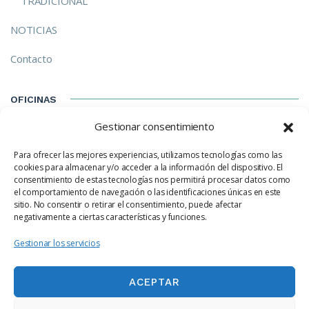
TRADICIONAL
NOTICIAS
Contacto
OFICINAS
Gestionar consentimiento
C/ Izarra, 8-E Madrid (28023) Madrid
Para ofrecer las mejores experiencias, utilizamos tecnologías como las
hola@ecotechhouse.com
cookies para almacenar y/o acceder a la información del dispositivo. El
consentimiento de estas tecnologías nos permitirá procesar datos como
(+34) 91 702 05 88
el comportamiento de navegación o las identificaciones únicas en este
sitio. No consentir o retirar el consentimiento, puede afectar
negativamente a ciertas características y funciones.
NEWSLETTER
Gestionar los servicios
ACEPTAR